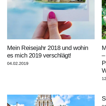
Mein Reisejahr 2018 und wohin
M
es mich 2019 verschlägt!
–
P
04.02.2019
W
12
S