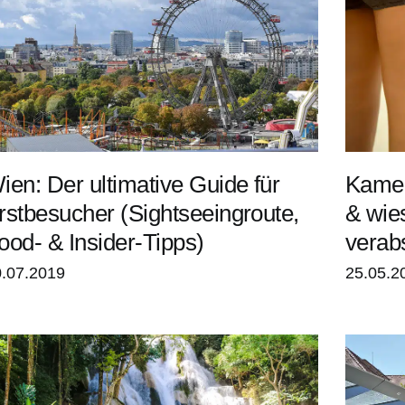
ien: Der ultimative Guide für
Kamer
rstbesucher (Sightseeingroute,
& wie
ood- & Insider-Tipps)
verab
.07.2019
25.05.2